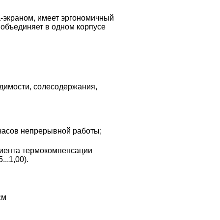
экраном, имеет эргономичный
 объединяет в одном корпусе
димости, солесодержания,
 часов непрерывной работы;
иента термокомпенсации
..1,00).
см