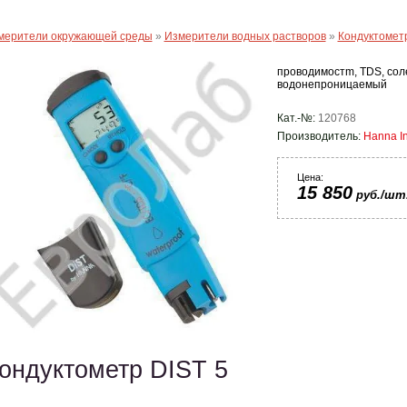
мерители окружающей среды
»
Измерители водных растворов
»
Кондуктомет
проводимостm, TDS, сол
водонепроницаемый
Кат.-№:
120768
Производитель:
Hanna In
Цена:
15 850
руб./шт
ондуктометр DIST 5