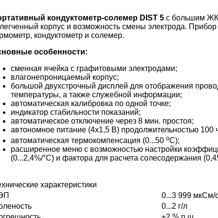
ртативный кондуктометр-солемер DIST 5
с большим ЖК-
легченный корпус и возможность смены электрода. Прибор
рмометр, кондуктометр и солемер.
сновные особенности:
сменная ячейка с графитовыми электродами;
влагонепроницаемый корпус;
большой двухстрочный дисплей для отображения прово
температуры, а также служебной информации;
автоматическая калибровка по одной точке;
индикатор стабильности показаний;
автоматическое отключение через 8 мин. простоя;
автономное питание (4х1,5 В) продолжительностью 100
о
автоматическая термокомпенсация (0...50
С);
расширенное меню с возможностью настройки коэффиц
(0...2,4%/°C) и фактора для расчета солесодержания (0,45.
ехнические характеристики
ЭП
0...3 999 мкСм/
оленость
0...2 г/л
огрешность
±2 % п.ш.