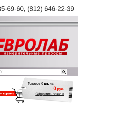
35-69-60
, (812) 646-22-39
Товаров
0
шт.
на:
0
руб.
Оформить заказ »