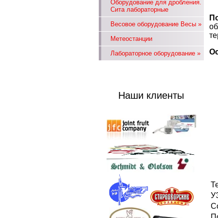
Оборудование для дробления.
Сита лабораторные
По
Весовое оборудование Весы
»
об
те
Метеостанции
О
Лабораторное оборудование
»
Наши клиенты
Т
У
С
П