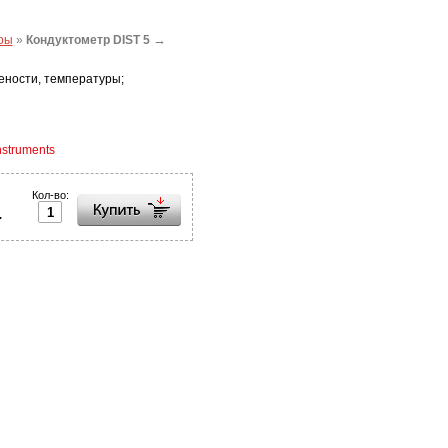
→
ры
»
Кондуктометр DIST 5
ености, температуры;
struments
Кол-во:
.