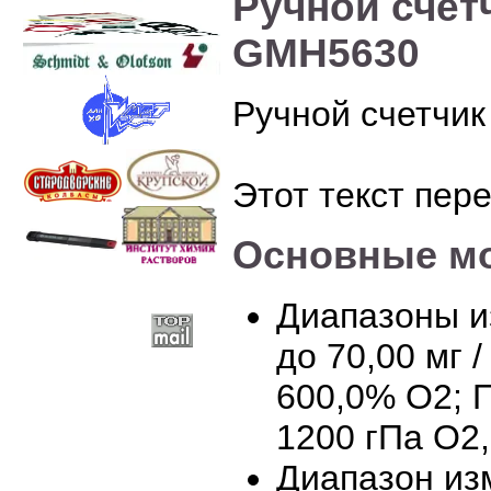
Ручной счет
GMH5630
Ручной счетчи
Этот текст пер
Основные мо
Диапазоны и
до 70,00 мг /
600,0% O2; 
1200 гПа O2,
Диапазон изм