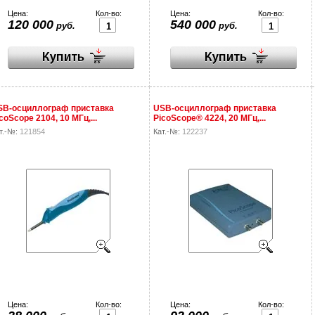
Цена:
Кол-во:
Цена:
Кол-во:
120 000
540 000
руб.
руб.
SB-осциллограф приставка
USB-осциллограф приставка
coScope 2104, 10 МГц,...
PicoScope® 4224, 20 МГц,...
т.-№:
121854
Кат.-№:
122237
Цена:
Кол-во:
Цена:
Кол-во: