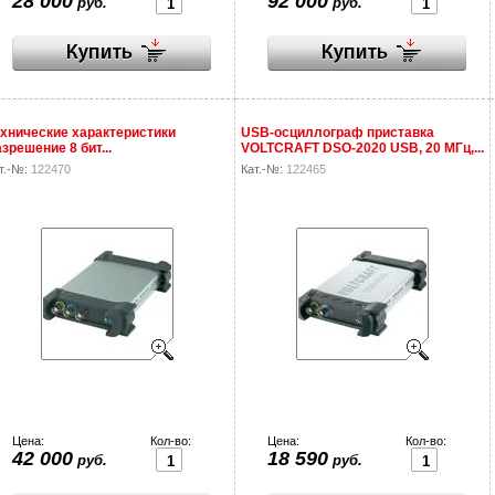
28 000
92 000
руб.
руб.
хнические характеристики
USB-осциллограф приставка
зрешение 8 бит...
VOLTCRAFT DSO-2020 USB, 20 МГц,...
т.-№:
122470
Кат.-№:
122465
Цена:
Кол-во:
Цена:
Кол-во:
42 000
18 590
руб.
руб.