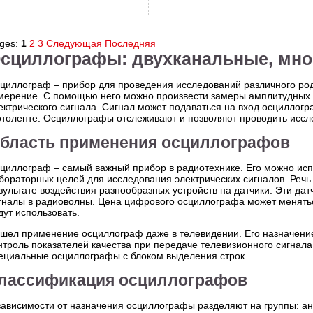
ges:
1
2
3
Следующая
Последняя
сциллографы: двухканальные, мн
циллограф – прибор для проведения исследований различного рода
мерение. С помощью него можно произвести замеры амплитудных
ектрического сигнала. Сигнал может подаваться на вход осциллогр
толенте. Осциллографы отслеживают и позволяют проводить иссле
бласть применения осциллографов
циллограф – самый важный прибор в радиотехнике. Его можно исп
бораторных целей для исследования электрических сигналов. Речь 
зультате воздействия разнообразных устройств на датчики. Эти да
гналы в радиоволны. Цена цифрового осциллографа может меняться 
дут использовать.
шел применение осциллограф даже в телевидении. Его назначени
нтроль показателей качества при передаче телевизионного сигнал
ециальные осциллографы с блоком выделения строк.
лассификация осциллографов
зависимости от назначения осциллографы разделяют на группы: а