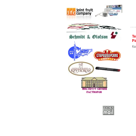
Те
Ра
Ка