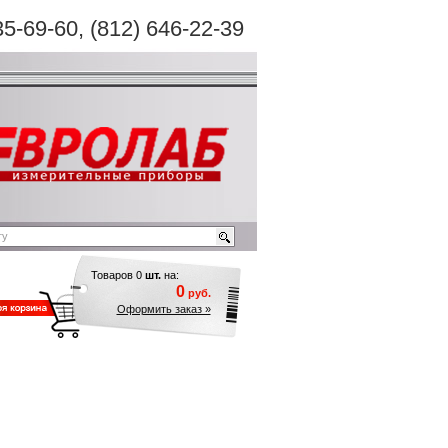
35-69-60
, (812) 646-22-39
Товаров
0
шт.
на:
0
руб.
Оформить заказ »