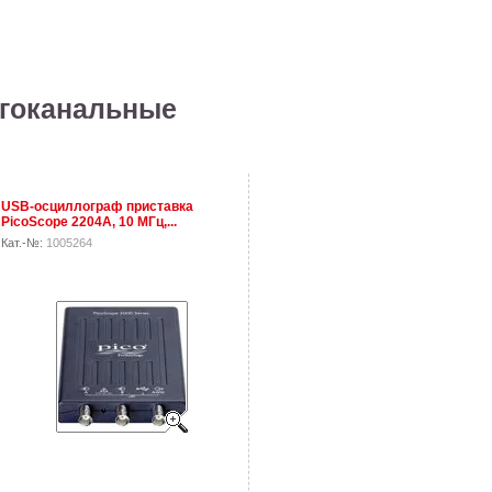
огоканальные
USB-осциллограф приставка
PicoScope 2204A, 10 МГц,...
Кат.-№:
1005264