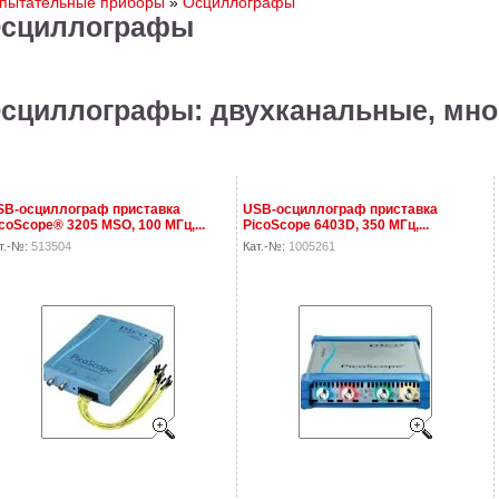
пытательные приборы
»
Осциллографы
сциллографы
сциллографы: двухканальные, мн
SB-осциллограф приставка
USB-осциллограф приставка
coScope® 3205 MSO, 100 МГц,...
PicoScope 6403D, 350 МГц,...
т.-№:
513504
Кат.-№:
1005261