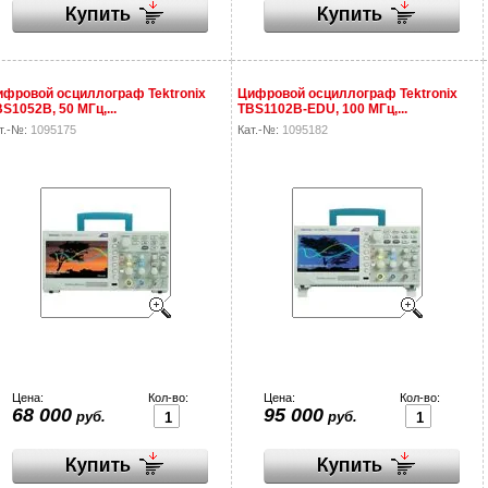
фровой осциллограф Tektronix
Цифровой осциллограф Tektronix
S1052B, 50 МГц,...
TBS1102B-EDU, 100 МГц,...
т.-№:
1095175
Кат.-№:
1095182
Цена:
Кол-во:
Цена:
Кол-во:
68 000
95 000
руб.
руб.