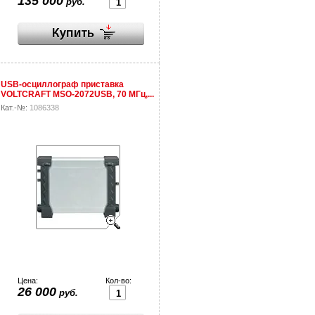
135 000
руб.
USB-осциллограф приставка
VOLTCRAFT MSO-2072USB, 70 МГц,...
Кат.-№:
1086338
Цена:
Кол-во:
26 000
руб.