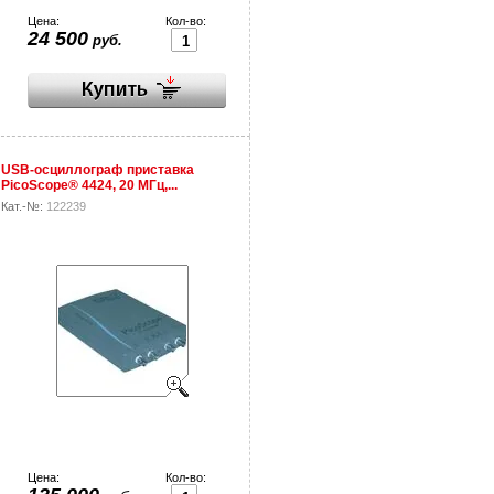
Цена:
Кол-во:
24 500
руб.
USB-осциллограф приставка
PicoScope® 4424, 20 МГц,...
Кат.-№:
122239
Цена:
Кол-во: