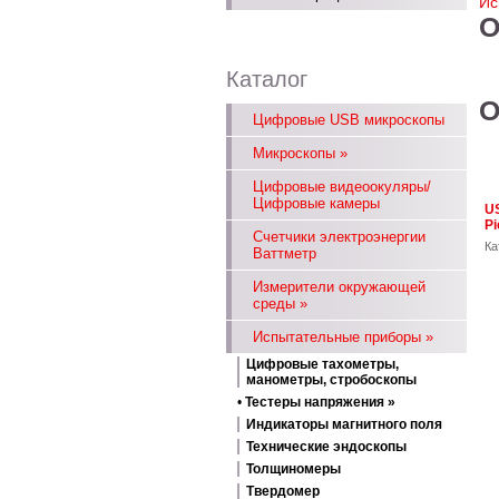
Ис
О
Каталог
О
Цифровые USB микроскопы
Микроскопы
»
Цифровые видеоокуляры/
Цифровые камеры
U
Pi
Счетчики электроэнергии
Ка
Ваттметр
Измерители окружающей
среды
»
Испытательные приборы
»
Цифровые тахометры,
манометры, стробоскопы
•
Тестеры напряжения
»
Индикаторы магнитного поля
Технические эндоскопы
Толщиномеры
Твердомер