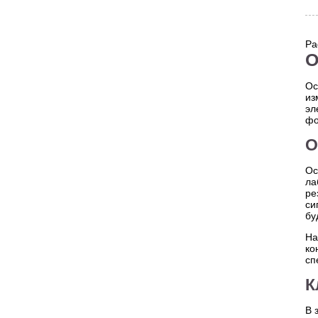
Pa
О
Ос
из
эл
фо
О
Ос
ла
ре
си
бу
На
ко
сп
К
В 