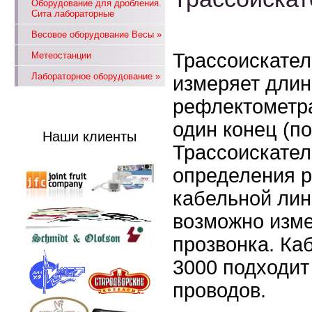
Оборудование для дробления.
Сита лабораторные
Весовое оборудование Весы
»
Трассоискател
Метеостанции
Лабораторное оборудование
»
измеряет длин
рефлектометра
один конец (п
Наши клиенты
Трассоискател
определения р
кабельной лин
возможно изме
прозвонка. Ка
3000 подходит
проводов.