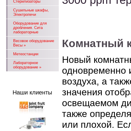
3000 ppm те
Стерилизаторы
Сушильные шкафы,
Электропечи
Оборудование для
дробления. Сита
лабораторные
Комнатный к
Весовое оборудование
Весы
»
Метеостанции
Новый комнатн
Лабораторное
оборудование
»
одновременно 
воздуха, а так
значения отобр
Наши клиенты
освещаемом ди
также определя
или плохой. Ес