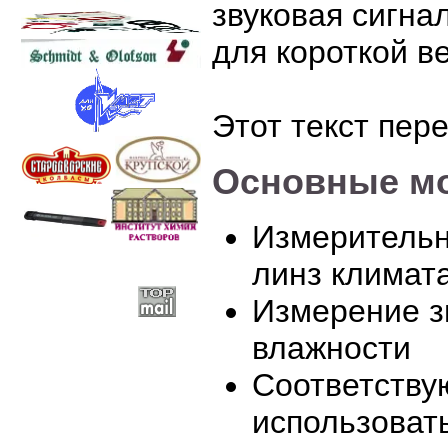
звуковая сигна
для короткой в
Этот текст пер
Основные мо
Измерительн
линз климат
Измерение з
влажности
Соответству
использоват