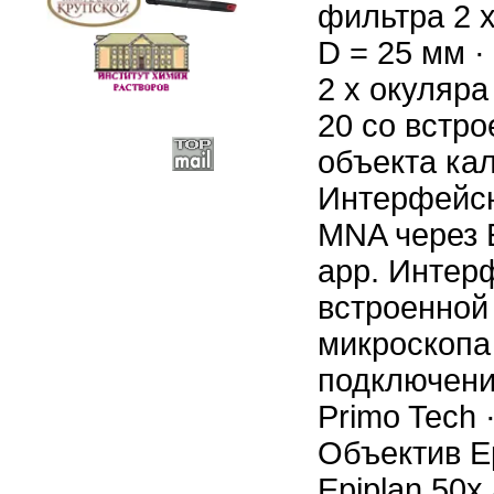
фильтра 2 
D = 25 мм ·
2 х окуляра 
20 со встро
объекта ка
Интерфейсн
MNA через 
app. Интерф
встроенной
микроскопа 
подключения
Primo Tech ·
Объектив Ep
Epiplan 50x