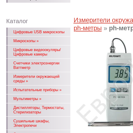
Измерители окруж
Каталог
ph-метры
»
ph-мет
Цифровые USB микроскопы
Микроскопы
»
Цифровые видеоокуляры/
Цифровые камеры
Счетчики электроэнергии
Ваттметр
Измерители окружающей
среды
»
Испытательные приборы
»
Мультиметры
»
Дистилляторы, Термостаты,
Стерилизаторы
Сушильные шкафы,
Электропечи