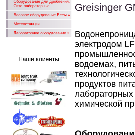
Оборудование для дробления.
Greisinger 
Сита лабораторные
Весовое оборудование Весы
»
Метеостанции
Водонепрониц
Лабораторное оборудование
»
электродом LF
промышленност
Наши клиенты
водоемах, пит
технологическ
продуктов пита
лабораторных 
химической п
Оборудовани