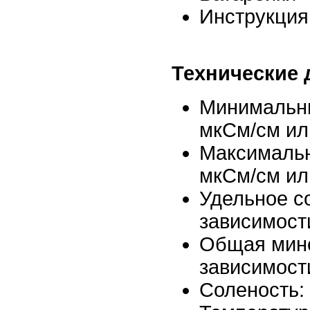
Инструкция
Технические
Минимальный
мкСм/см или
Максимальн
мкСм/см или
Удельное со
зависимост
Общая минер
зависимост
Соленость: 0