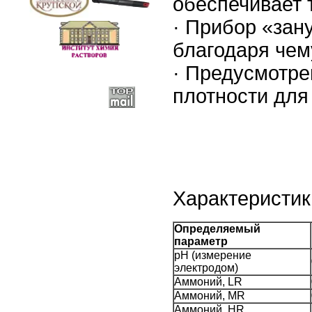
обеспечивает 
· Прибор «зан
благодаря чем
· Предусмотре
плотности для
Характеристик
Определяемый
параметр
pH (измерение
электродом)
Аммоний, LR
Аммоний, MR
Аммоний, HR