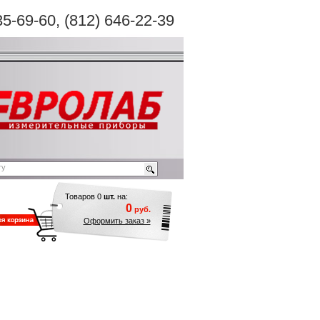
35-69-60
, (812) 646-22-39
Товаров
0
шт.
на:
0
руб.
Оформить заказ »