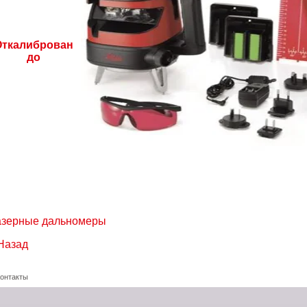
Откалиброван
до
зерные дальномеры
Назад
онтакты