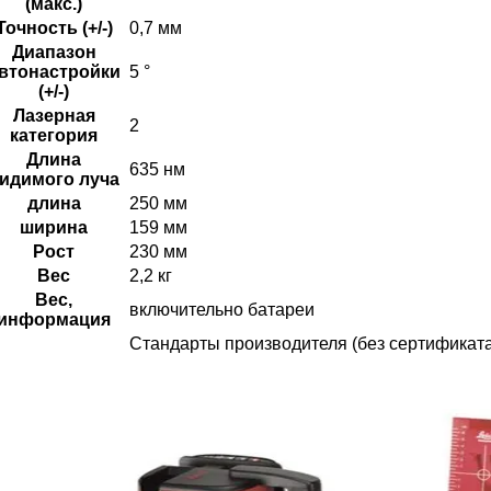
(макс.)
Точность (+/-)
0,7 мм
Диапазон
втонастройки
5 °
(+/-)
Лазерная
2
категория
Длина
635 нм
идимого луча
длина
250 мм
ширина
159 мм
Рост
230 мм
Вес
2,2 кг
Вес,
включительно батареи
информация
Стандарты производителя (без сертификата