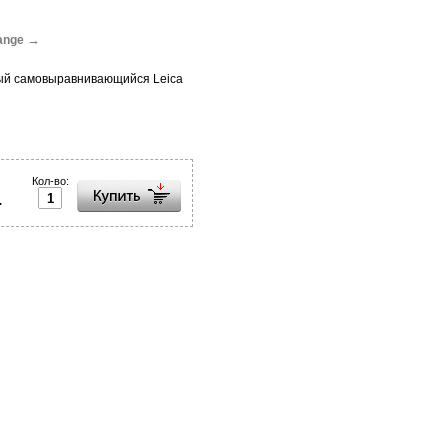
→
ange
ый самовыравнивающийся Leica
Кол-во:
.