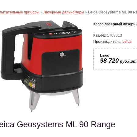
пытательные приборы
»
Лазерные дальномеры
»
Leica Geosystems ML 90 R
Кросс-лазерный лазерн
Кат.-№:
1708013
Производитель:
Leica
Цена:
98 720
руб./шт
eica Geosystems ML 90 Range